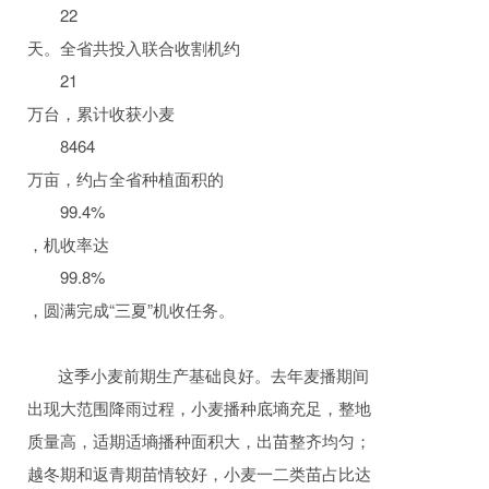
22
天。全省共投入联合收割机约
21
万台，累计收获小麦
8464
万亩，约占全省种植面积的
99.4%
，机收率达
99.8%
，圆满完成“三夏”机收任务。
这季小麦前期生产基础良好。去年麦播期间
出现大范围降雨过程，小麦播种底墒充足，整地
质量高，适期适墒播种面积大，出苗整齐均匀；
越冬期和返青期苗情较好，小麦一二类苗占比达