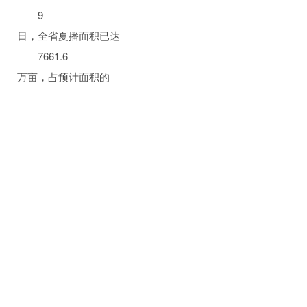
9
日，全省夏播面积已达
7661.6
万亩，占预计面积的
85.1%
；其中，粮食作物已播
5752
万亩，占预计面积的
85%
。
据气象部门预测，我省
6
月上旬整体降水较常年同期偏少，玉米播种及苗
期生产不确定性大。省玉米产业技术体系岗位专