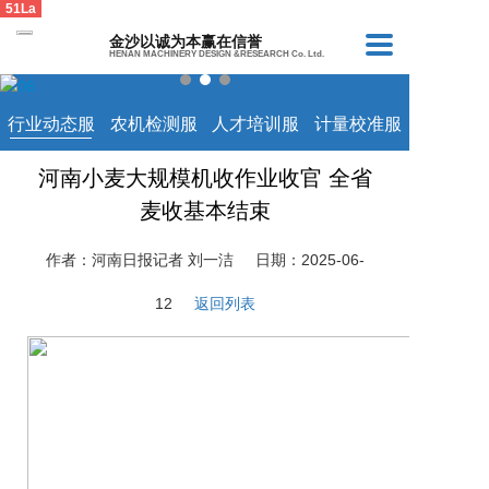
51La
金沙以诚为本赢在信誉
HENAN MACHINERY DESIGN &RESEARCH Co. Ltd.
行业动态服
农机检测服
人才培训服
计量校准服
务平台
务平台
务平台
务平台
河南小麦大规模机收作业收官 全省
麦收基本结束
作者：河南日报记者 刘一洁
日期：2025-06-
12
返回列表